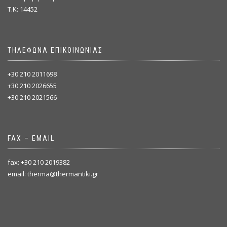
T.K: 14452
ΤΗΛΕΦΩΝΑ ΕΠΙΚΟΙΝΩΝΙΑΣ
+30 210 2011698
+30 210 2026655
+30 210 2021566
FAX – EMAIL
fax: +30 210 2019382
email: therma@thermantiki.gr